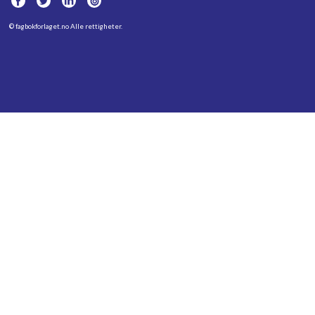
©
fagbokforlaget.no
Alle rettigheter.