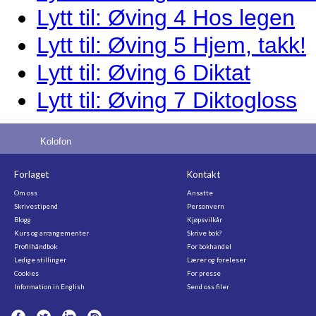
Lytt til: Øving 4 Hos legen
Lytt til: Øving 5 Hjem, takk!
Lytt til: Øving 6 Diktat
Lytt til: Øving 7 Diktogloss
Kolofon
Forlaget
Kontakt
Om oss
Ansatte
Skrivestipend
Personvern
Blogg
Kjøpsvilkår
Kurs og arrangementer
Skrive bok?
Profilhåndbok
For bokhandel
Ledige stillinger
Lærer og foreleser
Cookies
For presse
Information in English
Send oss filer