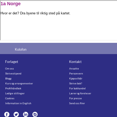
Kolofon
Forlaget
Kontakt
Om oss
Ansatte
Skrivestipend
Personvern
Blogg
Kjøpsvilkår
Kurs og arrangementer
Skrive bok?
Profilhåndbok
For bokhandel
Ledige stillinger
Lærer og foreleser
Cookies
For presse
Information in English
Send oss filer