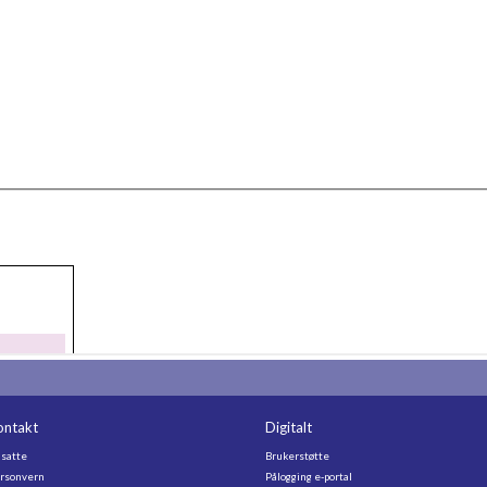
ontakt
Digitalt
satte
Brukerstøtte
rsonvern
Pålogging e-portal