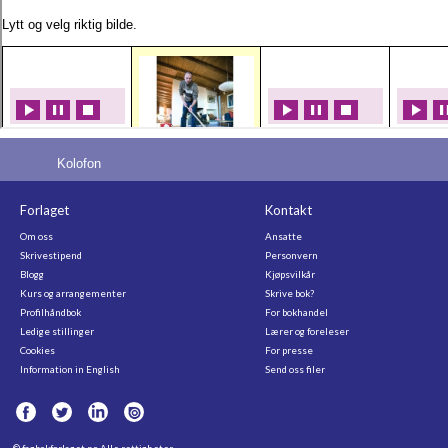
Kolofon
Forlaget
Kontakt
Om oss
Ansatte
Skrivestipend
Personvern
Blogg
Kjøpsvilkår
Kurs og arrangementer
Skrive bok?
Profilhåndbok
For bokhandel
Ledige stillinger
Lærer og foreleser
Cookies
For presse
Information in English
Send oss filer