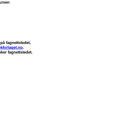
sursen
på fagnettstedet,
kforlaget.no
.
ker fagnettstedet.