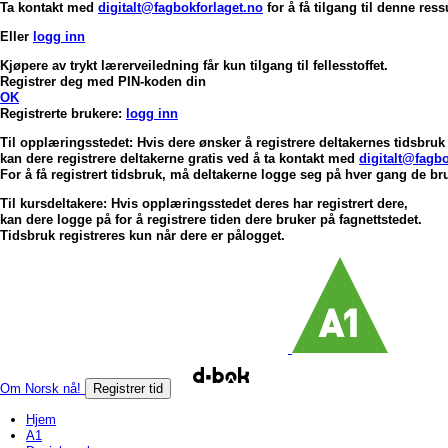
Ta kontakt med
digitalt@fagbokforlaget.no
for å få tilgang til denne res
Eller
logg inn
Kjøpere av trykt lærerveiledning får kun tilgang til fellesstoffet.
Registrer deg med PIN-koden din
OK
Registrerte brukere:
logg inn
Til opplæringsstedet: Hvis dere ønsker å registrere deltakernes tidsbruk 
kan dere registrere deltakerne gratis ved å ta kontakt med
digitalt@fagbo
For å få registrert tidsbruk, må deltakerne logge seg på hver gang de bru
Til kursdeltakere: Hvis opplæringsstedet deres har registrert dere,
kan dere logge på for å registrere tiden dere bruker på fagnettstedet.
Tidsbruk registreres kun når dere er pålogget.
Om Norsk nå!
Registrer tid
Hjem
A1