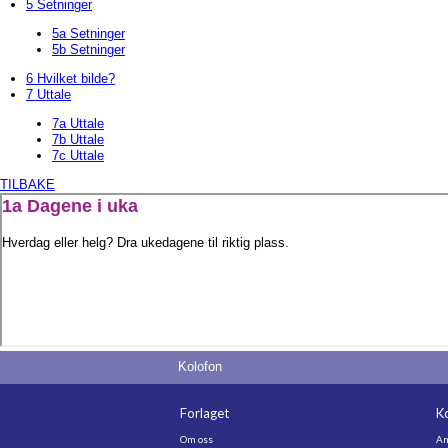
5 Setninger
5a Setninger
5b Setninger
6 Hvilket bilde?
7 Uttale
7a Uttale
7b Uttale
7c Uttale
TILBAKE
Kolofon
Forlaget
K
Om oss
An