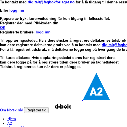
Ta kontakt med
digitalt@fagbokforlaget.no
for å få tilgang til denne res
Eller
logg inn
Kjøpere av trykt lærerveiledning får kun tilgang til fellesstoffet.
Registrer deg med PIN-koden din
OK
Registrerte brukere:
logg inn
Til opplæringsstedet: Hvis dere ønsker å registrere deltakernes tidsbruk 
kan dere registrere deltakerne gratis ved å ta kontakt med
digitalt@fagbo
For å få registrert tidsbruk, må deltakerne logge seg på hver gang de bru
Til kursdeltakere: Hvis opplæringsstedet deres har registrert dere,
kan dere logge på for å registrere tiden dere bruker på fagnettstedet.
Tidsbruk registreres kun når dere er pålogget.
Om Norsk nå!
Registrer tid
Hjem
A2