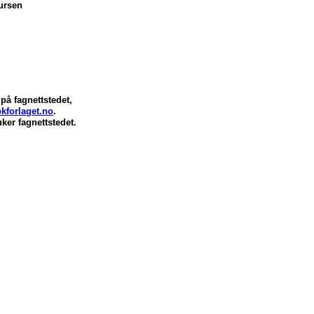
sursen
på fagnettstedet,
kforlaget.no
.
ker fagnettstedet.