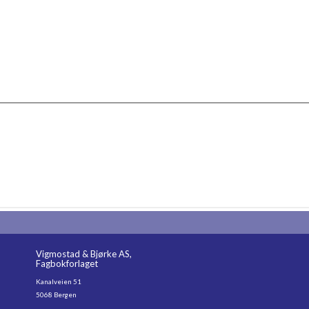
Vigmostad & Bjørke AS,
Fagbokforlaget
Kanalveien 51
5068 Bergen