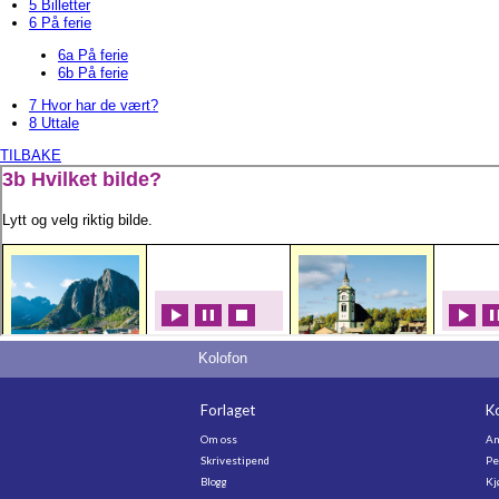
5 Billetter
6 På ferie
6a På ferie
6b På ferie
7 Hvor har de vært?
8 Uttale
TILBAKE
Kolofon
Forlaget
K
Om oss
An
Skrivestipend
Pe
Blogg
Kj