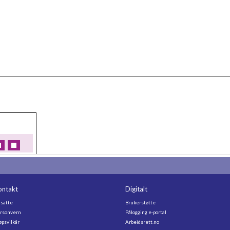
ontakt
Digitalt
satte
Brukerstøtte
rsonvern
Pålogging e-portal
øpsvilkår
Arbeidsrett.no