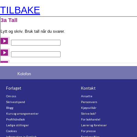
TILBAKE
Kolofon
Forlaget
Kontakt
Om oss
Ansatte
Skrivestipend
Personvern
Blogg
Kjøpsvilkår
Kurs og arrangementer
Skrive bok?
Profilhåndbok
For bokhandel
Ledige stillinger
Lærer og foreleser
Cookies
For presse
Information in English
Send oss filer