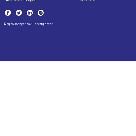
©
fagbokforlaget.no
Alle rettigheter.